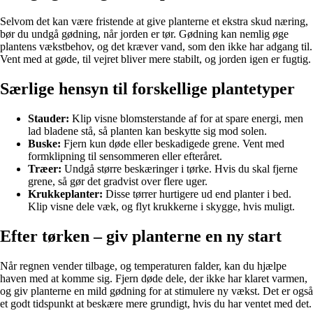
Selvom det kan være fristende at give planterne et ekstra skud næring,
bør du undgå gødning, når jorden er tør. Gødning kan nemlig øge
plantens vækstbehov, og det kræver vand, som den ikke har adgang til.
Vent med at gøde, til vejret bliver mere stabilt, og jorden igen er fugtig.
Særlige hensyn til forskellige plantetyper
Stauder:
Klip visne blomsterstande af for at spare energi, men
lad bladene stå, så planten kan beskytte sig mod solen.
Buske:
Fjern kun døde eller beskadigede grene. Vent med
formklipning til sensommeren eller efteråret.
Træer:
Undgå større beskæringer i tørke. Hvis du skal fjerne
grene, så gør det gradvist over flere uger.
Krukkeplanter:
Disse tørrer hurtigere ud end planter i bed.
Klip visne dele væk, og flyt krukkerne i skygge, hvis muligt.
Efter tørken – giv planterne en ny start
Når regnen vender tilbage, og temperaturen falder, kan du hjælpe
haven med at komme sig. Fjern døde dele, der ikke har klaret varmen,
og giv planterne en mild gødning for at stimulere ny vækst. Det er også
et godt tidspunkt at beskære mere grundigt, hvis du har ventet med det.