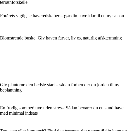
terrænforskelle
Forårets vigtigste haveredskaber – gør din have klar til en ny sæson
Blomstrende buske: Giv haven farver, liv og naturlig afskærmning
Giv planterne den bedste start – sådan forbereder du jorden til ny
beplantning
En frodig sommerhave uden stress: Sådan bevarer du en sund have
med minimal indsats
Træ, sten eller komposit? Find den terrasse, der passer til din have og