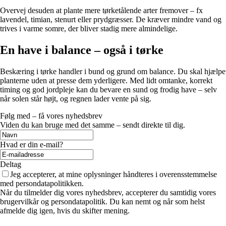
Overvej desuden at plante mere tørketålende arter fremover – fx
lavendel, timian, stenurt eller prydgræsser. De kræver mindre vand og
trives i varme somre, der bliver stadig mere almindelige.
En have i balance – også i tørke
Beskæring i tørke handler i bund og grund om balance. Du skal hjælpe
planterne uden at presse dem yderligere. Med lidt omtanke, korrekt
timing og god jordpleje kan du bevare en sund og frodig have – selv
når solen står højt, og regnen lader vente på sig.
Følg med – få vores nyhedsbrev
Viden du kan bruge med det samme – sendt direkte til dig.
Hvad er din e-mail?
Deltag
Jeg accepterer, at mine oplysninger håndteres i overensstemmelse
med persondatapolitikken.
Når du tilmelder dig vores nyhedsbrev, accepterer du samtidig vores
brugervilkår og persondatapolitik. Du kan nemt og når som helst
afmelde dig igen, hvis du skifter mening.