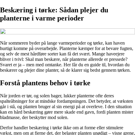
Beskæring i tørke: Sådan plejer du
planterne i varme perioder
Når sommeren byder på lange varmeperioder og tørke, kan haven
hurtigt komme på overarbejde. Planterne kæmper for at bevare fugten,
og selv de mest hårdføre sorter kan få det svært. Mange haveejere
bliver i tvivl: Skal man beskære, når planterne allerede er pressede?
Svaret er ja – men med omtanke. Her får du en guide til, hvordan du
beskærer og plejer dine planter, så de klarer sig bedst gennem tørken.
Forstå plantens behov i tørke
Når jorden er tør, og solen bager, lukker planterne ofte deres
spalteåbninger for at mindske fordampningen. Det betyder, at væksten
går i stå, og planten bruger al sin energi på at overleve. I den situation
kan en hård beskæring gøre mere skade end gavn, fordi planten mister
bladmasse, der beskytter mod solen.
Derfor handler beskæring i tørke ikke om at forme eller stimulere
vækst, men om at fjerne det, der belaster planten unødigt – visne grene,