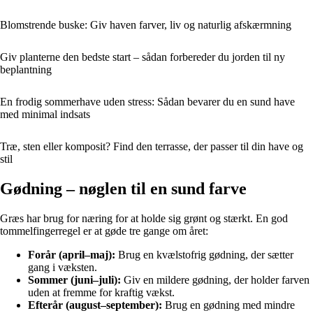
Blomstrende buske: Giv haven farver, liv og naturlig afskærmning
Giv planterne den bedste start – sådan forbereder du jorden til ny
beplantning
En frodig sommerhave uden stress: Sådan bevarer du en sund have
med minimal indsats
Træ, sten eller komposit? Find den terrasse, der passer til din have og
stil
Gødning – nøglen til en sund farve
Græs har brug for næring for at holde sig grønt og stærkt. En god
tommelfingerregel er at gøde tre gange om året:
Forår (april–maj):
Brug en kvælstofrig gødning, der sætter
gang i væksten.
Sommer (juni–juli):
Giv en mildere gødning, der holder farven
uden at fremme for kraftig vækst.
Efterår (august–september):
Brug en gødning med mindre