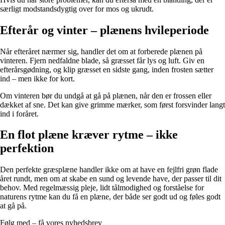
særligt modstandsdygtig over for mos og ukrudt.
Efterår og vinter – plænens hvileperiode
Når efteråret nærmer sig, handler det om at forberede plænen på
vinteren. Fjern nedfaldne blade, så græsset får lys og luft. Giv en
efterårsgødning, og klip græsset en sidste gang, inden frosten sætter
ind – men ikke for kort.
Om vinteren bør du undgå at gå på plænen, når den er frossen eller
dækket af sne. Det kan give grimme mærker, som først forsvinder langt
ind i foråret.
En flot plæne kræver rytme – ikke
perfektion
Den perfekte græsplæne handler ikke om at have en fejlfri grøn flade
året rundt, men om at skabe en sund og levende have, der passer til dit
behov. Med regelmæssig pleje, lidt tålmodighed og forståelse for
naturens rytme kan du få en plæne, der både ser godt ud og føles godt
at gå på.
Følg med – få vores nyhedsbrev