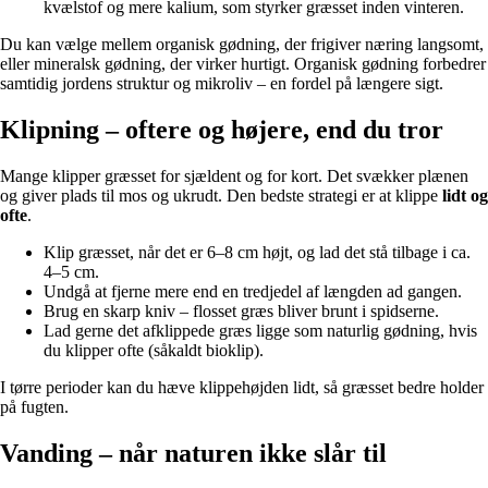
kvælstof og mere kalium, som styrker græsset inden vinteren.
Du kan vælge mellem organisk gødning, der frigiver næring langsomt,
eller mineralsk gødning, der virker hurtigt. Organisk gødning forbedrer
samtidig jordens struktur og mikroliv – en fordel på længere sigt.
Klipning – oftere og højere, end du tror
Mange klipper græsset for sjældent og for kort. Det svækker plænen
og giver plads til mos og ukrudt. Den bedste strategi er at klippe
lidt og
ofte
.
Klip græsset, når det er 6–8 cm højt, og lad det stå tilbage i ca.
4–5 cm.
Undgå at fjerne mere end en tredjedel af længden ad gangen.
Brug en skarp kniv – flosset græs bliver brunt i spidserne.
Lad gerne det afklippede græs ligge som naturlig gødning, hvis
du klipper ofte (såkaldt bioklip).
I tørre perioder kan du hæve klippehøjden lidt, så græsset bedre holder
på fugten.
Vanding – når naturen ikke slår til