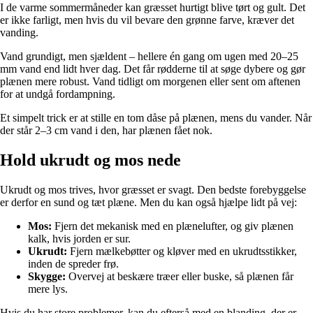
I de varme sommermåneder kan græsset hurtigt blive tørt og gult. Det
er ikke farligt, men hvis du vil bevare den grønne farve, kræver det
vanding.
Vand grundigt, men sjældent – hellere én gang om ugen med 20–25
mm vand end lidt hver dag. Det får rødderne til at søge dybere og gør
plænen mere robust. Vand tidligt om morgenen eller sent om aftenen
for at undgå fordampning.
Et simpelt trick er at stille en tom dåse på plænen, mens du vander. Når
der står 2–3 cm vand i den, har plænen fået nok.
Hold ukrudt og mos nede
Ukrudt og mos trives, hvor græsset er svagt. Den bedste forebyggelse
er derfor en sund og tæt plæne. Men du kan også hjælpe lidt på vej:
Mos:
Fjern det mekanisk med en plænelufter, og giv plænen
kalk, hvis jorden er sur.
Ukrudt:
Fjern mælkebøtter og kløver med en ukrudtsstikker,
inden de spreder frø.
Skygge:
Overvej at beskære træer eller buske, så plænen får
mere lys.
Hvis du har store problemer, kan du efterså med en blanding, der er