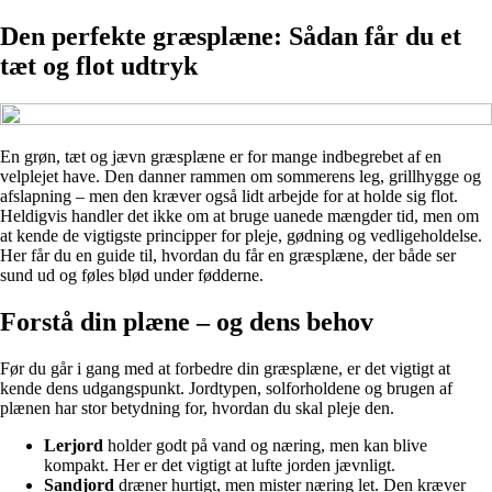
Den perfekte græsplæne: Sådan får du et
tæt og flot udtryk
En grøn, tæt og jævn græsplæne er for mange indbegrebet af en
velplejet have. Den danner rammen om sommerens leg, grillhygge og
afslapning – men den kræver også lidt arbejde for at holde sig flot.
Heldigvis handler det ikke om at bruge uanede mængder tid, men om
at kende de vigtigste principper for pleje, gødning og vedligeholdelse.
Her får du en guide til, hvordan du får en græsplæne, der både ser
sund ud og føles blød under fødderne.
Forstå din plæne – og dens behov
Før du går i gang med at forbedre din græsplæne, er det vigtigt at
kende dens udgangspunkt. Jordtypen, solforholdene og brugen af
plænen har stor betydning for, hvordan du skal pleje den.
Lerjord
holder godt på vand og næring, men kan blive
kompakt. Her er det vigtigt at lufte jorden jævnligt.
Sandjord
dræner hurtigt, men mister næring let. Den kræver