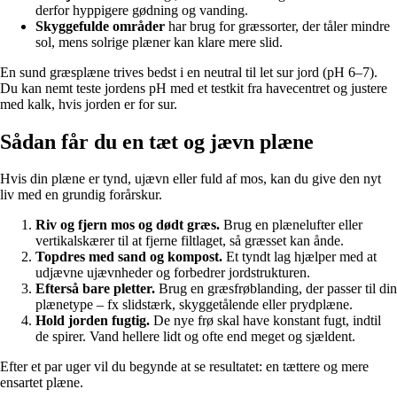
derfor hyppigere gødning og vanding.
Skyggefulde områder
har brug for græssorter, der tåler mindre
sol, mens solrige plæner kan klare mere slid.
En sund græsplæne trives bedst i en neutral til let sur jord (pH 6–7).
Du kan nemt teste jordens pH med et testkit fra havecentret og justere
med kalk, hvis jorden er for sur.
Sådan får du en tæt og jævn plæne
Hvis din plæne er tynd, ujævn eller fuld af mos, kan du give den nyt
liv med en grundig forårskur.
Riv og fjern mos og dødt græs.
Brug en plænelufter eller
vertikalskærer til at fjerne filtlaget, så græsset kan ånde.
Topdres med sand og kompost.
Et tyndt lag hjælper med at
udjævne ujævnheder og forbedrer jordstrukturen.
Efterså bare pletter.
Brug en græsfrøblanding, der passer til din
plænetype – fx slidstærk, skyggetålende eller prydplæne.
Hold jorden fugtig.
De nye frø skal have konstant fugt, indtil
de spirer. Vand hellere lidt og ofte end meget og sjældent.
Efter et par uger vil du begynde at se resultatet: en tættere og mere
ensartet plæne.